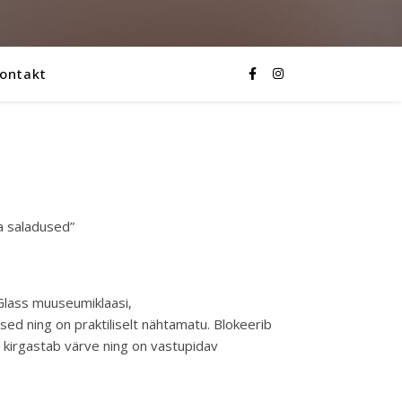
ontakt
a saladused”
Glass muuseumiklaasi,
sed ning on praktiliselt nähtamatu. Blokeerib
 kirgastab värve
ning on vastupidav