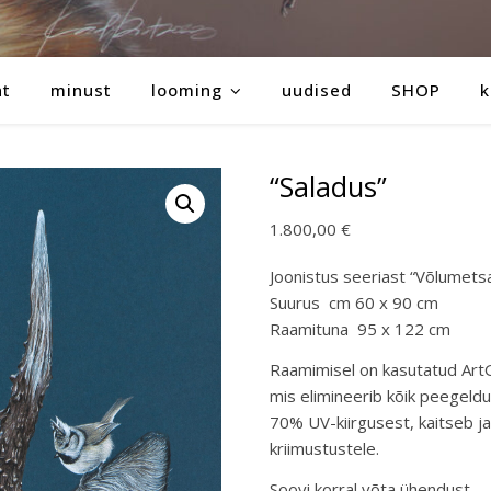
ht
minust
looming
uudised
SHOP
k
“Saladus”
1.800,00
€
Joonistus seeriast “Võlumets
Suurus cm 60 x 90 cm
Raamituna 95 x 122 cm
Raamimisel on kasutatud Art
mis elimineerib kõik peegeldu
70% UV-kiirgusest, kaitseb ja
kriimustustele.
Soovi korral võta ühendust.