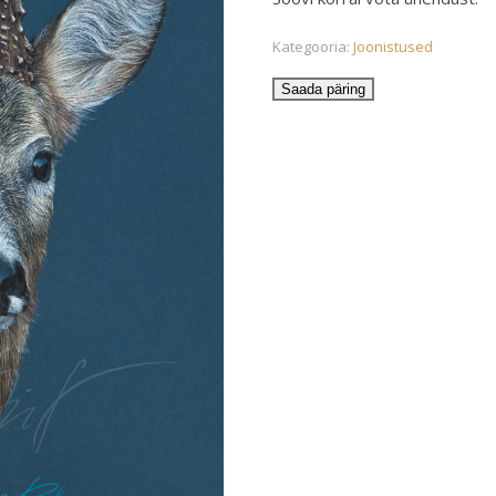
Kategooria:
Joonistused
Saada päring